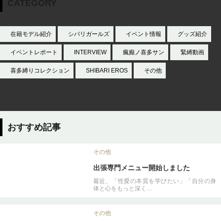
CATEGORY
在籍モデル紹介
シバリガールズ
イベント情報
グッズ紹介
イベントレポート
INTERVIEW
瘋癲ノ喜多サン
緊縛動画
喜多縛りコレクション
SHIBARI EROS
その他
おすすめ記事
その他
出張専門メニュー開始しました
最近、「性愛の本質を学びたい」「自分の身
体と心をもっと深く…
その他