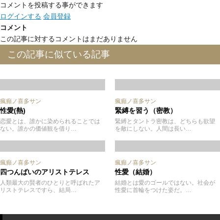
コメントを投稿する事ができます
ログインする
会員登録
コメント
この記事に対するコメントはまだありません
この記事に似ている記事
瘋癲ノ喜多サン
瘋癲ノ喜多サン
性愛(熱)
緊縛を習う（密教）
恋愛とは、誰かに染められることでは
緊縛とタントラ密教は、どちらも欲望
ない。誰かの価値観を借り…
を敵にしない。人間は長い…
瘋癲ノ喜多サン
瘋癲ノ喜多サン
四つんばいのアリストテレス
性愛（結婚）
人類最大の賢者のひとりと呼ばれたア
結婚とは愛のゴールではない。社会が
リストテレスですら、結局…
性愛に首輪をつけた姿だ。…