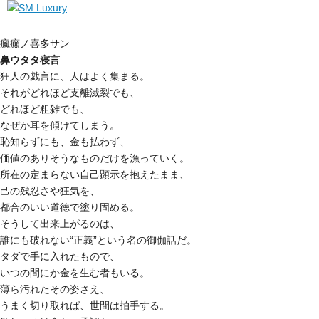
瘋癲ノ喜多サン
鼻ウタタ寝言
狂人の戯言に、人はよく集まる。
それがどれほど支離滅裂でも、
どれほど粗雑でも、
なぜか耳を傾けてしまう。
恥知らずにも、金も払わず、
価値のありそうなものだけを漁っていく。
所在の定まらない自己顕示を抱えたまま、
己の残忍さや狂気を、
都合のいい道徳で塗り固める。
そうして出来上がるのは、
誰にも破れない“正義”という名の御伽話だ。
タダで手に入れたもので、
いつの間にか金を生む者もいる。
薄ら汚れたその姿さえ、
うまく切り取れば、世間は拍手する。