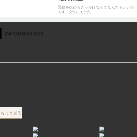
緊縛を始めるきっかけなんてなんでもいいの
です。女性にモテた…
INFORMATION
2019.10.12
喜多征一 初！大阪遠征 緊縛LIVE開催決定！
2019.06.13
帰ってきた日曜道場X!!!!
2018.10.17
日曜道場x！！！！東京名古屋で開催決定！
もっと見る