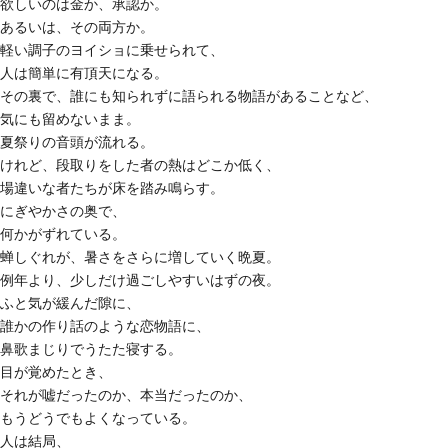
欲しいのは金か、承認か。
あるいは、その両方か。
軽い調子のヨイショに乗せられて、
人は簡単に有頂天になる。
その裏で、誰にも知られずに語られる物語があることなど、
気にも留めないまま。
夏祭りの音頭が流れる。
けれど、段取りをした者の熱はどこか低く、
場違いな者たちが床を踏み鳴らす。
にぎやかさの奥で、
何かがずれている。
蝉しぐれが、暑さをさらに増していく晩夏。
例年より、少しだけ過ごしやすいはずの夜。
ふと気が緩んだ隙に、
誰かの作り話のような恋物語に、
鼻歌まじりでうたた寝する。
目が覚めたとき、
それが嘘だったのか、本当だったのか、
もうどうでもよくなっている。
人は結局、