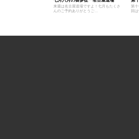
七月八月の喜多征一名古屋道場
第十
来週は名古屋道場ですよ！七月もたくさ
第十
んのご予約ありがとうご…
回は