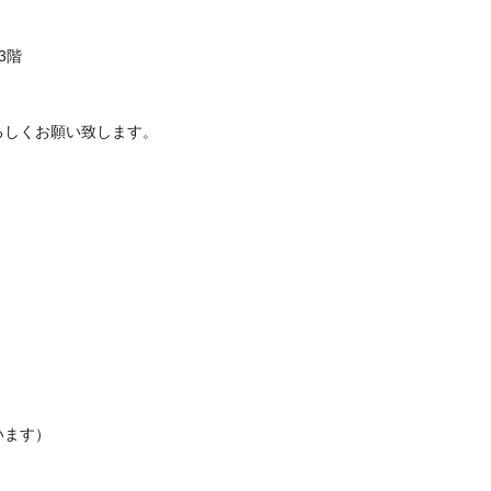
3階
ろしくお願い致します。
、
。
います）