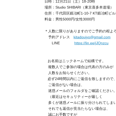
日時：12月21日（土）18-20時
場所：Studio SHIBARI（東京喜多本道場）
住所：千代田区鍛冶町1-10-7 KT鍛冶町ビル
料金：男性5000円/女性3000円
＊人数に限りがありますのでご予約の程よ
予約アドレス
kitadoujyo@gmail.com
LINE
https://lin.ee/jJQnzcu
お名前はニックネームで結構です。
複数人でご参加の場合は代表の方のみが
人数をお知らせください。
必ず24時間以内にご返信を致しますので
ご返信がない場合は、
迷惑メールのフォルダをご確認ください
（最近はセキュリティーが厳しく
多くが迷惑メールに振り分けられてしま
それでも返信が見当たらない場合は、
誠にお手数ですが