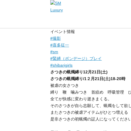
イベント情報
#
撮影
#
喜多征一
#
sm
#
緊縛（ボンデージ）プレイ
#
shibarigirls
さつきの蝋燭縛り12月21日(土)
さつきの蝋燭縛り/1２月21日(土)18-20時
被虐の女さつき
縛り 鞭 噛みつき 首絞め 呼吸管理 
全てが快感に変わり逝きまくる。
そのさつきが自ら志願して、蝋燭をして欲
またさつきの被虐アイテムがひとつ増える
是非さつきの初蝋燭の証人になってくださ