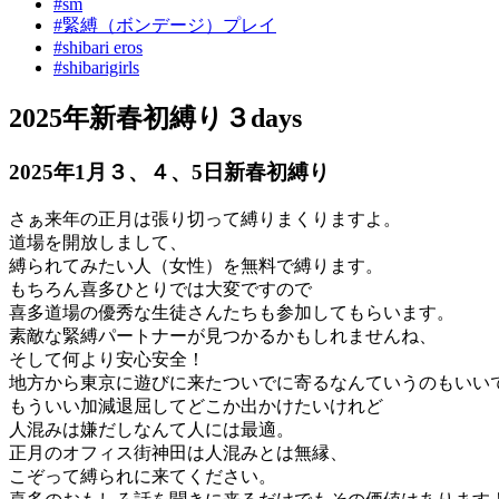
#
sm
#
緊縛（ボンデージ）プレイ
#
shibari eros
#
shibarigirls
2025年新春初縛り３days
2025年1月３、４、5日新春初縛り
さぁ来年の正月は張り切って縛りまくりますよ。
道場を開放しまして、
縛られてみたい人（女性）を無料で縛ります。
もちろん喜多ひとりでは大変ですので
喜多道場の優秀な生徒さんたちも参加してもらいます。
素敵な緊縛パートナーが見つかるかもしれませんね、
そして何より安心安全！
地方から東京に遊びに来たついでに寄るなんていうのもいい
もういい加減退屈してどこか出かけたいけれど
人混みは嫌だしなんて人には最適。
正月のオフィス街神田は人混みとは無縁、
こぞって縛られに来てください。