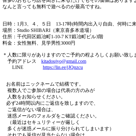
喜多のおもしろ話を聞きに来るだけでもその価値はあります
なんと言っても無料で遊べるのが最高ですね。
日時：1月3、４、５日 13-17時(時間内出入り自由、何時
場所：Studio SHIBARI（東京喜多本道場）
住所：千代田区鍛冶町1-10-7 KT鍛冶町ビル3階
料金：女性無料、見学男性3000円
＊人数に限りがありますのでご予約の程よろしくお願い致し
予約アドレス
kitadoujyo@gmail.com
LINE
https://lin.ee/jJQnzcu
お名前はニックネームで結構です。
複数人でご参加の場合は代表の方のみが
人数をお知らせください。
必ず24時間以内にご返信を致しますので、
ご返信がない場合は、
迷惑メールのフォルダをご確認ください。
（最近はセキュリティーが厳しく
多くが迷惑メールに振り分けられてしまいます）
それでも返信が見当たらない場合は、