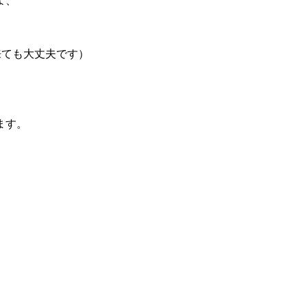
よ、
に来ても大丈夫です）
ます。