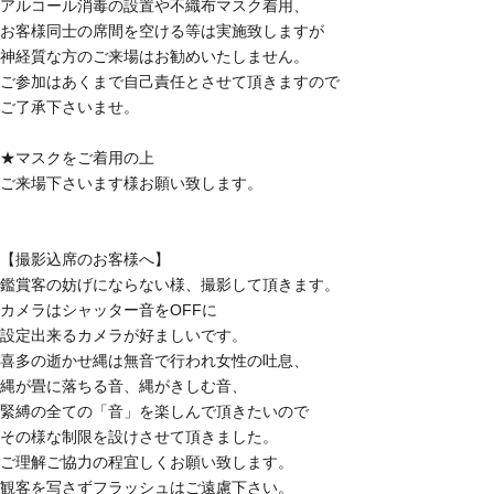
アルコール消毒の設置や不織布マスク着用、
お客様同士の席間を空ける等は実施致しますが
神経質な方のご来場はお勧めいたしません。
ご参加はあくまで自己責任とさせて頂きますので
ご了承下さいませ。
★マスクをご着用の上
ご来場下さいます様お願い致します。
【撮影込席のお客様へ】
鑑賞客の妨げにならない様、撮影して頂きます。
カメラはシャッター音をOFFに
設定出来るカメラが好ましいです。
喜多の逝かせ縄は無音で行われ女性の吐息、
縄が畳に落ちる音、縄がきしむ音、
緊縛の全ての「音」を楽しんで頂きたいので
その様な制限を設けさせて頂きました。
ご理解ご協力の程宜しくお願い致します。
観客を写さずフラッシュはご遠慮下さい。