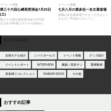
イベント情報
イベント情報
第三十六回心縛美実演会7月25日
七月八月の喜多征一名古屋道場
(土)
来週は名古屋道場ですよ！七月もたく
さんのご予約ありがとうご…
第三十六回心縛美実演会/7月25日
(土)18-20時新人モデルの自由が…
CATEGORY
在籍モデル紹介
シバリガールズ
イベント情報
グッズ紹介
イベントレポート
INTERVIEW
瘋癲ノ喜多サン
緊縛動画
喜多縛りコレクション
SHIBARI EROS
その他
おすすめ記事