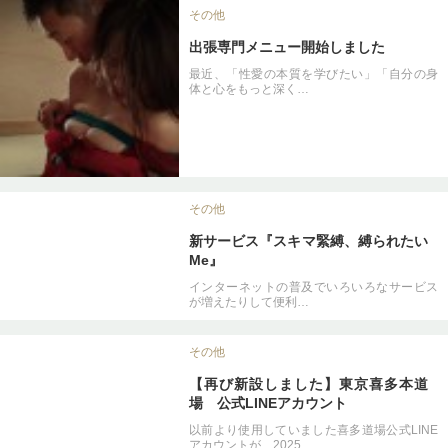
その他
出張専門メニュー開始しました
最近、「性愛の本質を学びたい」「自分の身
体と心をもっと深く…
その他
新サービス『スキマ緊縛、縛られたい
Me』
インターネットの普及でいろいろなサービス
が増えたりして便利…
その他
【再び新設しました】東京喜多本道
場 公式LINEアカウント
以前より使用していました喜多道場公式LINE
アカウントが、2025…