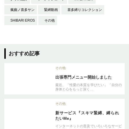
瘋癲ノ喜多サン
緊縛動画
喜多縛りコレクション
SHIBARI EROS
その他
おすすめ記事
その他
出張専門メニュー開始しました
最近、「性愛の本質を学びたい」「自分の
身体と心をもっと深く…
その他
新サービス『スキマ緊縛、縛られ
たいMe』
インターネットの普及でいろいろなサービ