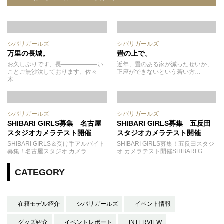
シバリガールズ
シバリガールズ
万里の長城。
畳の上で。
お久しぶりです、長――――――い
近年、畳のある家が減ったせいか、
ことご無沙汰しております、佐々
正座ができないという若い方…
木…
シバリガールズ
シバリガールズ
SHIBARI GIRLS募集 名古屋
SHIBARI GIRLS募集 五反田
スタジオカメラテスト開催
スタジオカメラテスト開催
SHIBARI GIRLS＆受け手アルバイト
SHIBARI GIRLS募集！五反田スタジ
募集！名古屋スタジオ カメラ…
オ カメラテスト開催SHIBARI G…
CATEGORY
在籍モデル紹介
シバリガールズ
イベント情報
グッズ紹介
イベントレポート
INTERVIEW