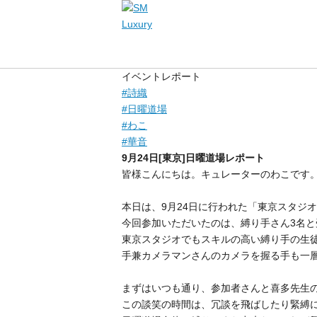
イベントレポート
#
詩織
#
日曜道場
#
わこ
#
華音
9月24日[東京]日曜道場レポート
皆様こんにちは。キュレーターのわこです
本日は、9月24日に行われた「東京スタジ
今回参加いただいたのは、縛り手さん3名と
東京スタジオでもスキルの高い縛り手の生徒さ
手兼カメラマンさんのカメラを握る手も一
まずはいつも通り、参加者さんと喜多先生
この談笑の時間は、冗談を飛ばしたり緊縛