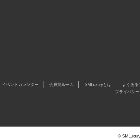
イベントカレンダー
会員制ルーム
SMLuxuryとは
よくある
プライバシー
© SMLuxury.