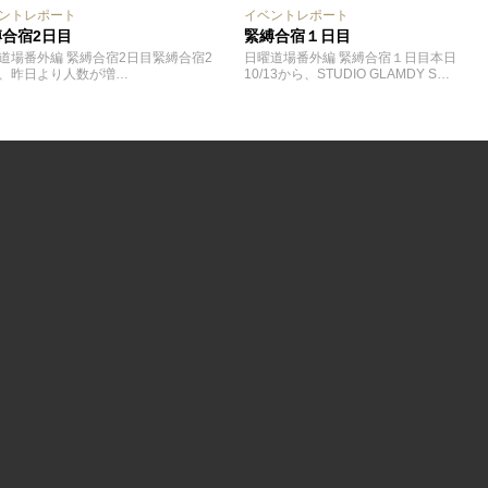
ントレポート
イベントレポート
縛合宿2日目
緊縛合宿１日目
道場番外編 緊縛合宿2日目緊縛合宿2
日曜道場番外編 緊縛合宿１日目本日
、昨日より人数が増…
10/13から、STUDIO GLAMDY S…