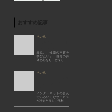
おすすめ記事
その他
出張専門メニュー開
始しました
最近、「性愛の本質を
学びたい」「自分の身
体と心をもっと深く…
その他
新サービス『スキマ
緊縛、縛られたい
Me』
インターネットの普及
でいろいろなサービス
が増えたりして便利…