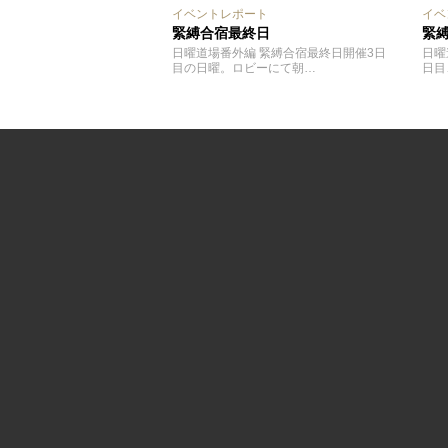
イベントレポート
イベ
緊縛合宿最終日
緊
日曜道場番外編 緊縛合宿最終日開催3日
日曜
目の日曜。ロビーにて朝…
日目