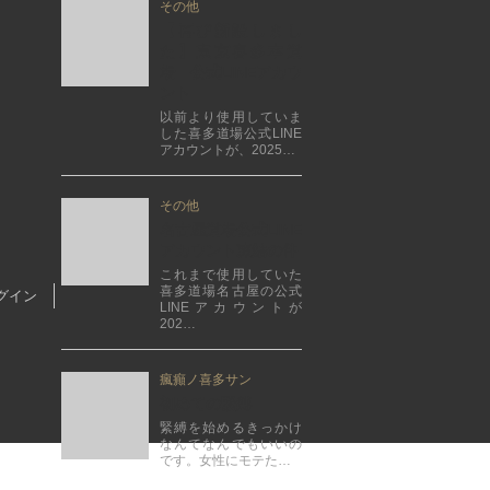
その他
【再び新設しまし
た】東京喜多本道
場 公式LINEアカウ
ント
以前より使用していま
した喜多道場公式LINE
アカウントが、2025…
その他
名古屋道場公式LINE
アカウント凍結の件
これまで使用していた
喜多道場名古屋の公式
グイン
LINEアカウントが
202…
瘋癲ノ喜多サン
初めての緊縛
緊縛を始めるきっかけ
なんてなんでもいいの
です。女性にモテた…