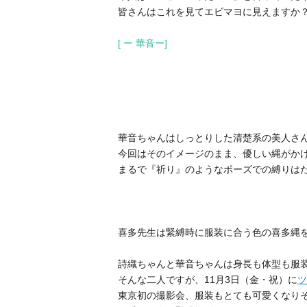
皆さんはこれを見てエビマヨに見えますか？
[ ー 華音ー]
華音ちゃんはしっとりした清楚系の美人さ
今回はそのイメージのまま、優しい縄がか
まるで『祈り』のようなポーズでの縛りは
喜多先生は緊縛時に服装に合う色の喜多縄
詩織ちゃんと華音ちゃんは身長も体型も服
そんな二人ですが、11月3日（金・祝）に
ツ
東京初の撮影会、服装もとても可愛くなり