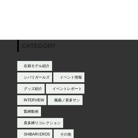
CATEGORY
在籍モデル紹介
シバリガールズ
イベント情報
グッズ紹介
イベントレポート
INTERVIEW
瘋癲ノ喜多サン
緊縛動画
喜多縛りコレクション
SHIBARI EROS
その他