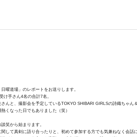
。
オ 日曜道場」のレポートをお送りします。
受け手さん4名の合計7名。
んと、撮影会を予定しているTOKYO SHIBARI GIRLSの詩織ち
層熱くなった日でもありました（笑）
の談笑から始まります。
に関して真剣に語り合ったりと、初めて参加する方でも気兼ねなく会話