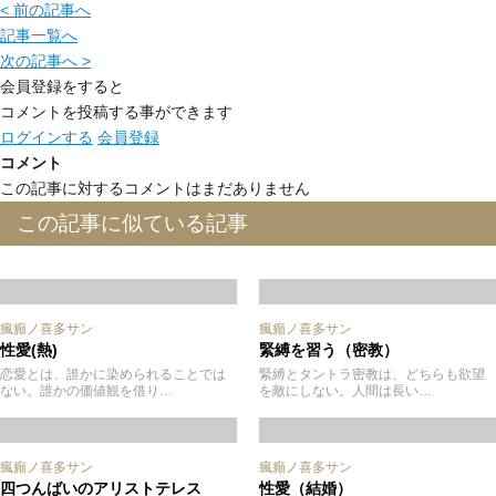
< 前の記事へ
記事一覧へ
次の記事へ >
会員登録をすると
コメントを投稿する事ができます
ログインする
会員登録
コメント
この記事に対するコメントはまだありません
この記事に似ている記事
瘋癲ノ喜多サン
瘋癲ノ喜多サン
性愛(熱)
緊縛を習う（密教）
恋愛とは、誰かに染められることでは
緊縛とタントラ密教は、どちらも欲望
ない。誰かの価値観を借り…
を敵にしない。人間は長い…
瘋癲ノ喜多サン
瘋癲ノ喜多サン
四つんばいのアリストテレス
性愛（結婚）