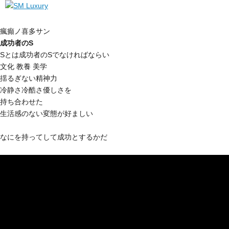
瘋癲ノ喜多サン
成功者のS
Sとは成功者のSでなければならい
文化 教養 美学
揺るぎない精神力
冷静さ冷酷さ優しさを
持ち合わせた
生活感のない変態が好ましい
なにを持ってして成功とするかだ