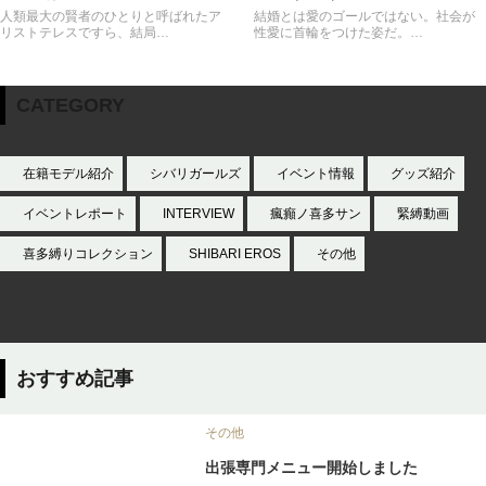
人類最大の賢者のひとりと呼ばれたア
結婚とは愛のゴールではない。社会が
リストテレスですら、結局…
性愛に首輪をつけた姿だ。…
CATEGORY
在籍モデル紹介
シバリガールズ
イベント情報
グッズ紹介
イベントレポート
INTERVIEW
瘋癲ノ喜多サン
緊縛動画
喜多縛りコレクション
SHIBARI EROS
その他
おすすめ記事
その他
出張専門メニュー開始しました