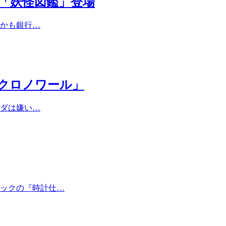
「妖怪図鑑」登場
かも銀行…
クロノワール」
ダは嫌い…
ブリックの『時計仕…