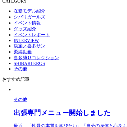
CATEGORY
在籍モデル紹介
シバリガールズ
イベント情報
グッズ紹介
イベントレポート
INTERVIEW
瘋癲ノ喜多サン
緊縛動画
喜多縛りコレクション
SHIBARI EROS
その他
おすすめ記事
その他
出張専門メニュー開始しました
最近、「性愛の本質を学びたい」「自分の身体と心をも