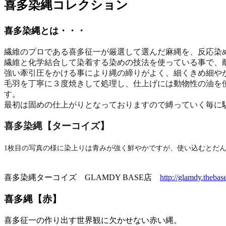
喜多染縄コレクション
喜多染縄とは・・・
繊維のプロである喜多征一が厳選して選んだ麻縄を、反応染
繊維と化学結合して染着する染めの技法を使っている事で、
強い牽引圧をかける事により縄の締りがよく、細くきめ細や
毛羽を丁寧に３度焼きして処理し、
仕上げには動物性の油を
す。
最初は固めの仕上がりとなっておりますので縛っていく毎に
喜多染縄【ターコイズ】
1枚目の写真の様に染上りは青みが強く鮮やかですが、使い込むとだ
喜多染縄ターコイズ GLAMDY BASE店
http://glamdy.thebas
喜多縄【赤】
喜多征一の作り出す世界観に欠かせない赤い縄。